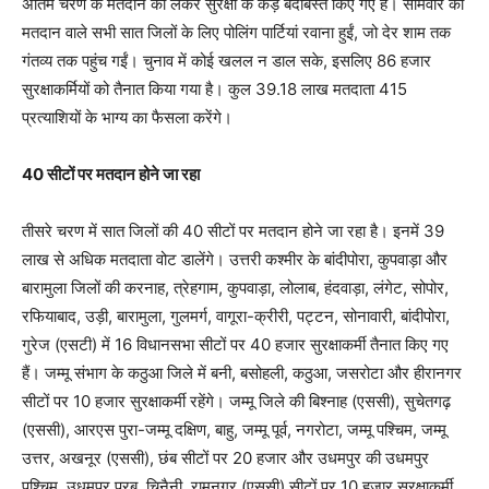
अंतिम चरण के मतदान को लेकर सुरक्षा के कड़े बंदोबस्त किए गए हैं। सोमवार को
मतदान वाले सभी सात जिलों के लिए पोलिंग पार्टियां रवाना हुईं, जो देर शाम तक
गंतव्य तक पहुंच गईं। चुनाव में कोई खलल न डाल सके, इसलिए 86 हजार
सुरक्षाकर्मियों को तैनात किया गया है। कुल 39.18 लाख मतदाता 415
प्रत्याशियों के भाग्य का फैसला करेंगे।
40 सीटों पर मतदान होने जा रहा
तीसरे चरण में सात जिलों की 40 सीटों पर मतदान होने जा रहा है। इनमें 39
लाख से अधिक मतदाता वोट डालेंगे। उत्तरी कश्मीर के बांदीपोरा, कुपवाड़ा और
बारामुला जिलों की करनाह, त्रेहगाम, कुपवाड़ा, लोलाब, हंदवाड़ा, लंगेट, सोपोर,
रफियाबाद, उड़ी, बारामुला, गुलमर्ग, वागूरा-क्रीरी, पट्टन, सोनावारी, बांदीपोरा,
गुरेज (एसटी) में 16 विधानसभा सीटों पर 40 हजार सुरक्षाकर्मी तैनात किए गए
हैं। जम्मू संभाग के कठुआ जिले में बनी, बसोहली, कठुआ, जसरोटा और हीरानगर
सीटों पर 10 हजार सुरक्षाकर्मी रहेंगे। जम्मू जिले की बिश्नाह (एससी), सुचेतगढ़
(एससी), आरएस पुरा-जम्मू दक्षिण, बाहु, जम्मू पूर्व, नगरोटा, जम्मू पश्चिम, जम्मू
उत्तर, अखनूर (एससी), छंब सीटों पर 20 हजार और उधमपुर की उधमपुर
पश्चिम, उधमपुर पूरब, चिनैनी, रामनगर (एससी) सीटों पर 10 हजार सुरक्षाकर्मी