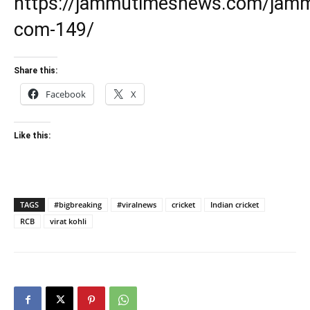
https://jammutimesnews.com/jam
com-149/
Share this:
Facebook
X
Like this:
TAGS
#bigbreaking
#viralnews
cricket
Indian cricket
RCB
virat kohli