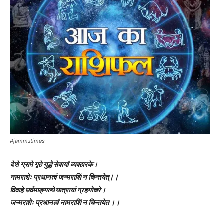
#jammutimes
देशे ग्रामे गृहे युद्धे सेवायां व्यवहारके।
नामराशेः प्रधानत्वं जन्मराशिं न चिन्तयेत्।।
विवाहे सर्वमाङ्गल्ये यात्रायां ग्रहगोचरे।
जन्मराशेः प्रधानत्वं नामराशिं न चिन्तयेत ।।